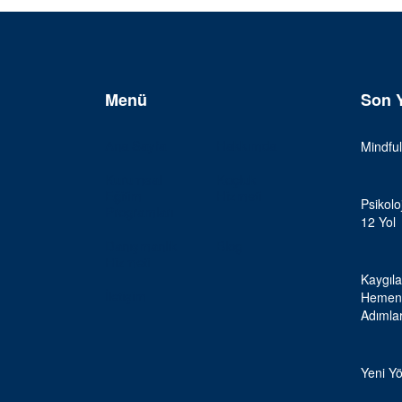
Menü
Son Y
Ana Sayfa
Hakkımda
Mindful
Kurumsal
Koçluk
Eğitim
Hizmeti
Psikolo
Programları
12 Yol
Danışmanlık
Blog
Hizmeti
Kaygıla
İletişim
Hemen 
Adıml
Yeni Yö