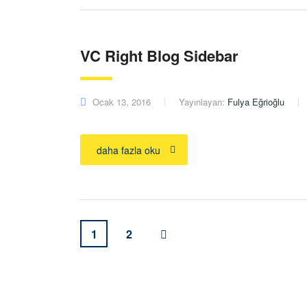
VC Right Blog Sidebar
Ocak 13, 2016
Yayınlayan:
Fulya Eğrioğlu
daha fazla oku
1
2