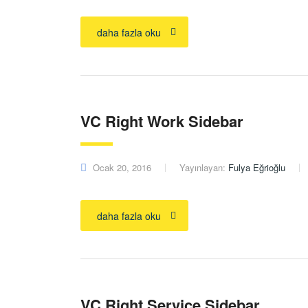
daha fazla oku
VC Right Work Sidebar
Ocak 20, 2016
Yayınlayan:
Fulya Eğrioğlu
daha fazla oku
VC Right Service Sidebar