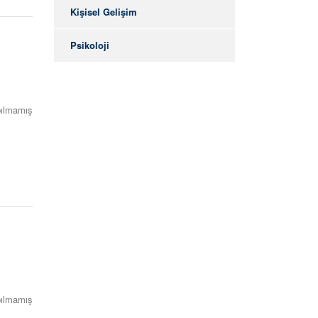
Kişisel Gelişim
Psikoloji
ılmamış
ılmamış