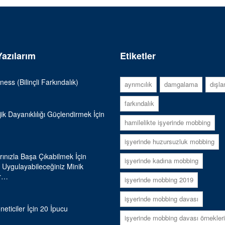
azılarım
Etiketler
ness (Bilinçli Farkındalık)
ayrımcılık
damgalama
dışl
farkındalık
jik Dayanıklılığı Güçlendirmek İçin
hamilelikte işyerinde mobbing
işyerinde huzursuzluk mobbing
rınızla Başa Çıkabilmek İçin
işyerinde kadına mobbing
Uygulayabileceğiniz Minik
ar…
işyerinde mobbing 2019
işyerinde mobbing davası
neticiler İçin 20 İpucu
işyerinde mobbing davası örnekleri