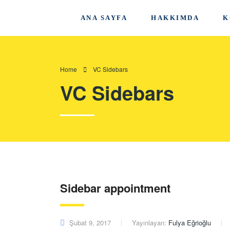
ANA SAYFA
HAKKIMDA
K
Home
VC Sidebars
VC Sidebars
Sidebar appointment
Şubat 9, 2017
Yayınlayan:
Fulya Eğrioğlu