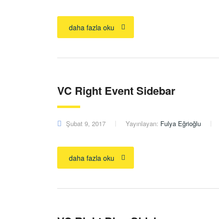
daha fazla oku
VC Right Event Sidebar
Şubat 9, 2017
Yayınlayan:
Fulya Eğrioğlu
daha fazla oku