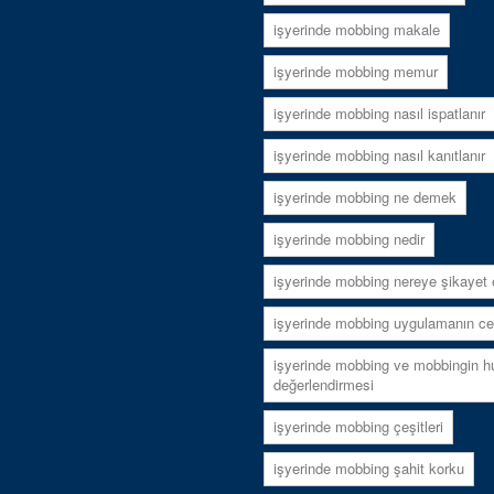
işyerinde mobbing makale
işyerinde mobbing memur
işyerinde mobbing nasıl ispatlanır
işyerinde mobbing nasıl kanıtlanır
işyerinde mobbing ne demek
işyerinde mobbing nedir
işyerinde mobbing nereye şikayet e
işyerinde mobbing uygulamanın ce
işyerinde mobbing ve mobbingin h
değerlendirmesi
işyerinde mobbing çeşitleri
işyerinde mobbing şahit korku