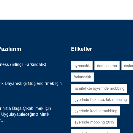
azılarım
Etiketler
ness (Bilinçli Farkındalık)
ayrımcılık
damgalama
dışl
farkındalık
jik Dayanıklılığı Güçlendirmek İçin
hamilelikte işyerinde mobbing
işyerinde huzursuzluk mobbing
rınızla Başa Çıkabilmek İçin
işyerinde kadına mobbing
Uygulayabileceğiniz Minik
ar…
işyerinde mobbing 2019