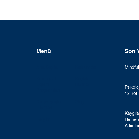
Menü
Son Y
Ana Sayfa
Hakkımda
Mindful
Kurumsal
Koçluk
Eğitim
Hizmeti
Psikolo
Programları
12 Yol
Danışmanlık
Blog
Hizmeti
Kaygıla
İletişim
Hemen 
Adıml