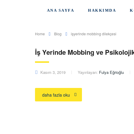
ANA SAYFA
HAKKIMDA
K
Home
Blog
işyerinde mobbing dilekçesi
İş Yerinde Mobbing ve Psikoloj
Kasım 3, 2019
Yayınlayan:
Fulya Eğrioğlu
daha fazla oku