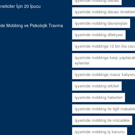
işyerinde mobbing davası
neticiler İçin 20 İpucu
işyerinde mobbing davası örnekleri
işyerinde mobbing davranışları
nde Mobbing ve Psikolojik Travma
işyerinde mobbing dilekçesi
işyerinde mobbinge 12 bin lira cez
işyerinde mobbinge karşı yapılaca
eylemler
işyerinde mobbinge maruz kalıyor
işyerinde mobbing etkileri
işyerinde mobbing haberleri
işyerinde mobbing ile ilgili makalel
işyerinde mobbing ile mücadele
işyerinde mobbing iş kanunu