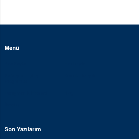
Menü
Ana Sayfa
Hakkımda
Kurumsal Eğitim
Koçluk Hizmeti
Programları
Danışmanlık Hizmeti
Blog
İletişim
Son Yazılarım