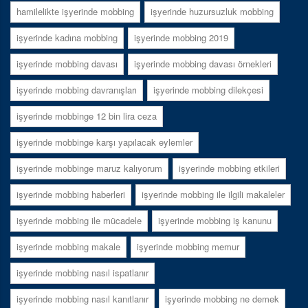
hamilelikte işyerinde mobbing
işyerinde huzursuzluk mobbing
işyerinde kadına mobbing
işyerinde mobbing 2019
işyerinde mobbing davası
işyerinde mobbing davası örnekleri
işyerinde mobbing davranışları
işyerinde mobbing dilekçesi
işyerinde mobbinge 12 bin lira ceza
işyerinde mobbinge karşı yapılacak eylemler
işyerinde mobbinge maruz kalıyorum
işyerinde mobbing etkileri
işyerinde mobbing haberleri
işyerinde mobbing ile ilgili makaleler
işyerinde mobbing ile mücadele
işyerinde mobbing iş kanunu
işyerinde mobbing makale
işyerinde mobbing memur
işyerinde mobbing nasıl ispatlanır
işyerinde mobbing nasıl kanıtlanır
işyerinde mobbing ne demek