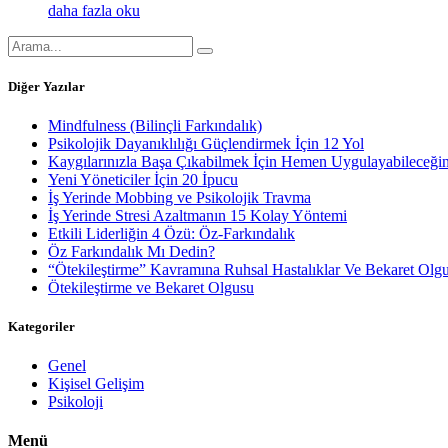
daha fazla oku
Diğer Yazılar
Mindfulness (Bilinçli Farkındalık)
Psikolojik Dayanıklılığı Güçlendirmek İçin 12 Yol
Kaygılarınızla Başa Çıkabilmek İçin Hemen Uygulayabileceğ
Yeni Yöneticiler İçin 20 İpucu
İş Yerinde Mobbing ve Psikolojik Travma
İş Yerinde Stresi Azaltmanın 15 Kolay Yöntemi
Etkili Liderliğin 4 Özü: Öz-Farkındalık
Öz Farkındalık Mı Dedin?
“Ötekileştirme” Kavramına Ruhsal Hastalıklar Ve Bekaret Olgu
Ötekileştirme ve Bekaret Olgusu
Kategoriler
Genel
Kişisel Gelişim
Psikoloji
Menü