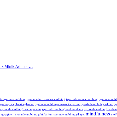
iniz Minik Adımlar…
kte işyerinde mobbing
işyerinde huzursuzluk mobbing
işyerinde kadına mobbing
işyerinde mob
ge karşı yapılacak eylemler
işyerinde mobbinge maruz kalıyorum
işyerinde mobbing etkileri
iş
işyerinde mobbing nasıl ispatlanır
işyerinde mobbing nasıl kanıtlanır
işyerinde mobbing ne dem
mindfulness
ng çeşitleri
işyerinde mobbing şahit korku
işyerinde mobbing şikayet
mobb