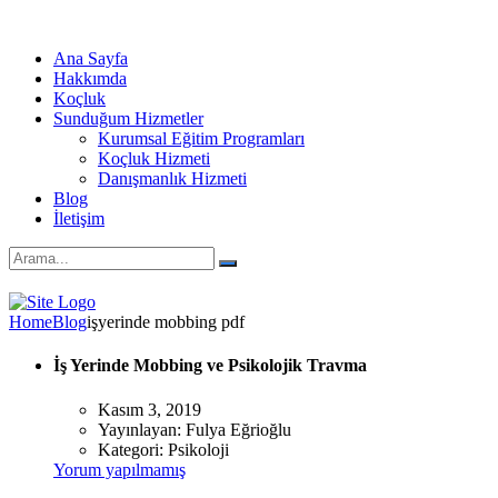
Ana Sayfa
Hakkımda
Koçluk
Sunduğum Hizmetler
Kurumsal Eğitim Programları
Koçluk Hizmeti
Danışmanlık Hizmeti
Blog
İletişim
Home
Blog
işyerinde mobbing pdf
İş Yerinde Mobbing ve Psikolojik Travma
Kasım 3, 2019
Yayınlayan:
Fulya Eğrioğlu
Kategori:
Psikoloji
Yorum yapılmamış