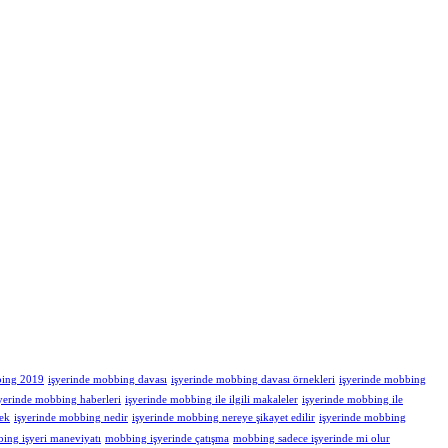
bing 2019
işyerinde mobbing davası
işyerinde mobbing davası örnekleri
işyerinde mobbing
yerinde mobbing haberleri
işyerinde mobbing ile ilgili makaleler
işyerinde mobbing ile
ek
işyerinde mobbing nedir
işyerinde mobbing nereye şikayet edilir
işyerinde mobbing
ing işyeri maneviyatı
mobbing işyerinde çatışma
mobbing sadece işyerinde mi olur