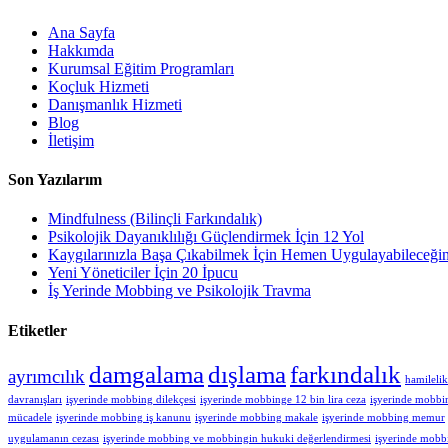
Ana Sayfa
Hakkımda
Kurumsal Eğitim Programları
Koçluk Hizmeti
Danışmanlık Hizmeti
Blog
İletişim
Son Yazılarım
Mindfulness (Bilinçli Farkındalık)
Psikolojik Dayanıklılığı Güçlendirmek İçin 12 Yol
Kaygılarınızla Başa Çıkabilmek İçin Hemen Uygulayabileceğ
Yeni Yöneticiler İçin 20 İpucu
İş Yerinde Mobbing ve Psikolojik Travma
Etiketler
damgalama
dışlama
farkındalık
ayrımcılık
hamileli
davranışları
işyerinde mobbing dilekçesi
işyerinde mobbinge 12 bin lira ceza
işyerinde mobbin
mücadele
işyerinde mobbing iş kanunu
işyerinde mobbing makale
işyerinde mobbing memur
uygulamanın cezası
işyerinde mobbing ve mobbingin hukuki değerlendirmesi
işyerinde mobbi