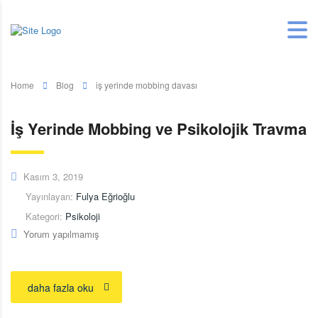
Home
Blog
iş yerinde mobbing davası
İş Yerinde Mobbing ve Psikolojik Travma
Kasım 3, 2019
Yayınlayan:
Fulya Eğrioğlu
Kategori:
Psikoloji
Yorum yapılmamış
daha fazla oku