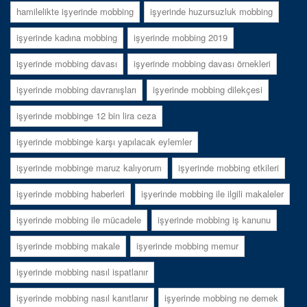
hamilelikte işyerinde mobbing
işyerinde huzursuzluk mobbing
işyerinde kadına mobbing
işyerinde mobbing 2019
işyerinde mobbing davası
işyerinde mobbing davası örnekleri
işyerinde mobbing davranışları
işyerinde mobbing dilekçesi
işyerinde mobbinge 12 bin lira ceza
işyerinde mobbinge karşı yapılacak eylemler
işyerinde mobbinge maruz kalıyorum
işyerinde mobbing etkileri
işyerinde mobbing haberleri
işyerinde mobbing ile ilgili makaleler
işyerinde mobbing ile mücadele
işyerinde mobbing iş kanunu
işyerinde mobbing makale
işyerinde mobbing memur
işyerinde mobbing nasıl ispatlanır
işyerinde mobbing nasıl kanıtlanır
işyerinde mobbing ne demek