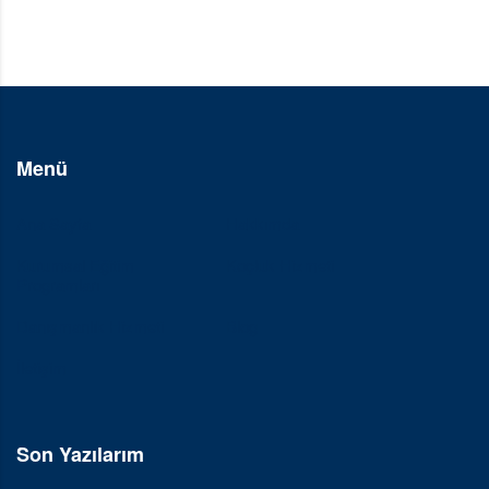
Menü
Ana Sayfa
Hakkımda
Kurumsal Eğitim
Koçluk Hizmeti
Programları
Danışmanlık Hizmeti
Blog
İletişim
Son Yazılarım