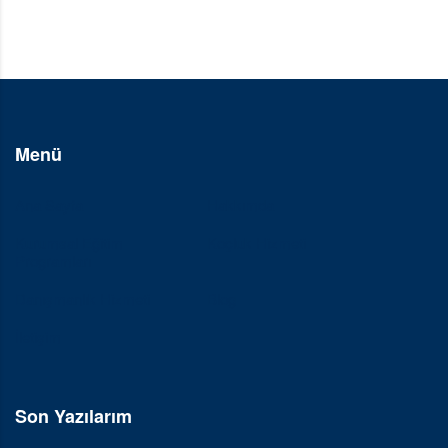
Menü
Ana Sayfa
Hakkımda
Kurumsal Eğitim
Koçluk Hizmeti
Programları
Danışmanlık Hizmeti
Blog
İletişim
Son Yazılarım