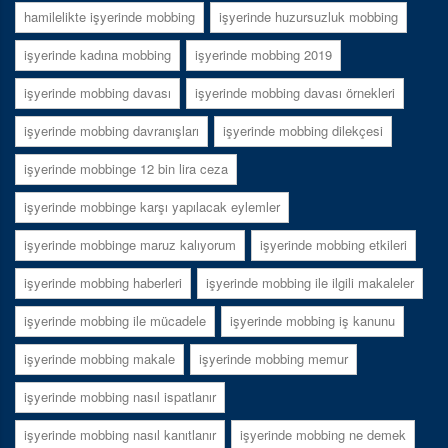
hamilelikte işyerinde mobbing
işyerinde huzursuzluk mobbing
işyerinde kadına mobbing
işyerinde mobbing 2019
işyerinde mobbing davası
işyerinde mobbing davası örnekleri
işyerinde mobbing davranışları
işyerinde mobbing dilekçesi
işyerinde mobbinge 12 bin lira ceza
işyerinde mobbinge karşı yapılacak eylemler
işyerinde mobbinge maruz kalıyorum
işyerinde mobbing etkileri
işyerinde mobbing haberleri
işyerinde mobbing ile ilgili makaleler
işyerinde mobbing ile mücadele
işyerinde mobbing iş kanunu
işyerinde mobbing makale
işyerinde mobbing memur
işyerinde mobbing nasıl ispatlanır
işyerinde mobbing nasıl kanıtlanır
işyerinde mobbing ne demek