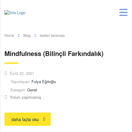
Home
Blog
beden taraması
Mindfulness (Bilinçli Farkındalık)
Eylül 22, 2021
Yayınlayan:
Fulya Eğrioğlu
Kategori:
Genel
Yorum yapılmamış
daha fazla oku